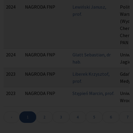
2024
NAGRODA FNP
Lewiński Janusz,
Polite
prof.
Warsz
(Wydzi
Chemic
Chemii
PAN
2024
NAGRODA FNP
Glatt Sebastian, dr
Uniwe
hab.
Jagiel
2023
NAGRODA FNP
Liberek Krzysztof,
Gdańs
prof.
Medyc
2023
NAGRODA FNP
Stępień Marcin, prof.
Uniwe
Wrocł
Wyświetlam pozycje 1 do 10 spośród 125
‹
1
2
3
4
5
6
7