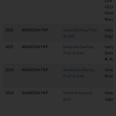
CENT
CEZA
Polite
Warsz
2025
NAGRODA FNP
Gryko Dorota, Prof.
Instyt
dr hab.
Organ
2025
NAGRODA FNP
Knapska Ewelina,
Instyt
Prof. dr hab.
Doświa
M. Ne
2024
NAGRODA FNP
Wodziński Marcin,
Uniwe
Prof. dr hab.
Wrocł
2024
NAGRODA FNP
Sacha Krzysztof,
Uniwe
prof.
Jagiel