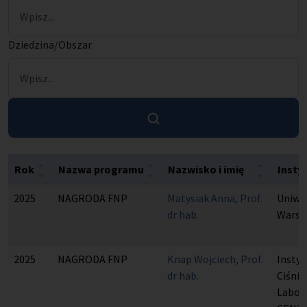
Dziedzina/Obszar
Wyszukaj
Rok
Nazwa programu
Nazwisko i imię
Insty
2025
NAGRODA FNP
Matysiak Anna, Prof.
Uniwe
dr hab.
Warsz
2025
NAGRODA FNP
Knap Wojciech, Prof.
Instyt
dr hab.
Ciśnie
Labor