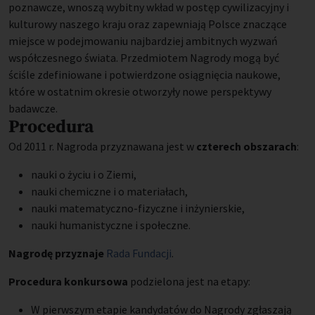
poznawcze, wnoszą wybitny wkład w postęp cywilizacyjny i
kulturowy naszego kraju oraz zapewniają Polsce znaczące
miejsce w podejmowaniu najbardziej ambitnych wyzwań
współczesnego świata. Przedmiotem Nagrody mogą być
ściśle zdefiniowane i potwierdzone osiągnięcia naukowe,
które w ostatnim okresie otworzyły nowe perspektywy
badawcze.
Procedura
Od 2011 r. Nagroda przyznawana jest w
czterech obszarach
:
nauki o życiu i o Ziemi,
nauki chemiczne i o materiałach,
nauki matematyczno-fizyczne i inżynierskie,
nauki humanistyczne i społeczne.
Nagrodę przyznaje
Rada Fundacji
.
Procedura konkursowa
podzielona jest na etapy:
W pierwszym etapie kandydatów do Nagrody zgłaszają