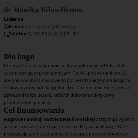
Imię i nazwisko
dr Monika Biłas-Henne
Stanowisko
Liderka
E-mail:
monika.bilas@fnp.org.pl
Telefon:
22 311 84 47
604 129 087
Dla kogo
Uczeni, których dokonanie zostało wykonane w Polsce lub
uczeni pracujący poza granicami Polski, pod warunkiem, że
dokonali odkrycia naukowego potwierdzonego publikacjami
afiliowanymi w polskiej jednostce. Do konkursu mogą zostać
zgłoszeni także uczeni, których dokonanie dotyczyło
problematyki polskiej.
Cel finansowania
Nagrody Fundacji na rzecz Nauki Polskiej
otrzymują wybitni
uczeni za szczególne osiągnięcia i odkrycia naukowe, które
przesuwają granice poznania i otwierają nowe perspektywy