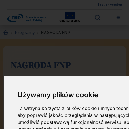
English version
Przejdź do treści
Unia Europejska
Jesteś tutaj:
Programy
NAGRODA FNP
NAGRODA FNP
Nagrody Fundacji na rzecz Nauki
Polskiej otrzymują wybitni uczeni za
Używamy plików cookie
szczególne osiągnięcia i odkrycia
naukowe. Nagroda ta uznawana jest
Ta witryna korzysta z plików cookie i innych techno
za najbardziej prestiżową w Polsce.
aby poprawić jakość przeglądania w następującyc
umożliwić podstawową funkcjonalność serwisu
,
ab
lepsze wrażenia z korzystania ze strony interneto