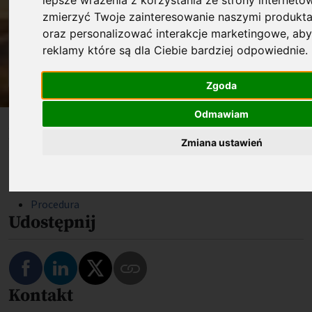
WYSOKOŚĆ DOFINANSOWANIA:
zmierzyć Twoje zainteresowanie naszymi produkta
Wysokość Nagrody wynosi 250 000 zł
oraz personalizować interakcje marketingowe
,
aby
brutto.
reklamy które są dla Ciebie bardziej odpowiednie
.
Zgoda
Odmawiam
Na skróty
Zmiana ustawień
Dla kogo
Cel finansowania
Procedura
Udostępnij
Podziel się na Facebooku
Podziel się na LinkedIn
Podziel się na Twitterze
Kontakt
Skopiuj link do tego programu