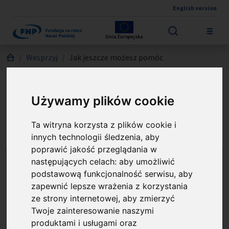
English version
Przejdź do treści
Unia Europejska
Jesteś tutaj:
Wesprzyj
Jak jeszcze możesz pomóc
Używamy plików cookie
Jak jeszcze możesz pomóc
Ta witryna korzysta z plików cookie i
innych technologii śledzenia, aby
poprawić jakość przeglądania w
następujących celach:
aby umożliwić
Odlicz od podatku darowiznę z
podstawową funkcjonalność serwisu
,
aby
zapewnić lepsze wrażenia z korzystania
USA
ze strony internetowej
,
aby zmierzyć
Twoje zainteresowanie naszymi
produktami i usługami oraz